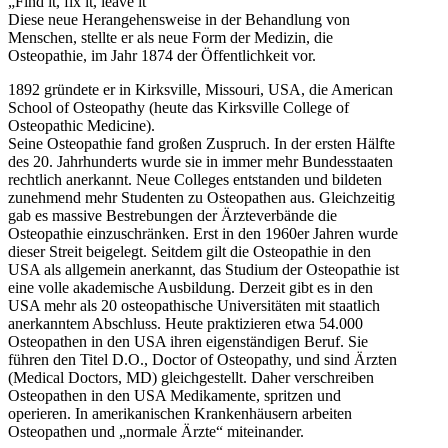
„Find it, fix it, leave it“
Diese neue Herangehensweise in der Behandlung von
Menschen, stellte er als neue Form der Medizin, die
Osteopathie, im Jahr 1874 der Öffentlichkeit vor.
1892 gründete er in Kirksville, Missouri, USA, die American
School of Osteopathy (heute das Kirksville College of
Osteopathic Medicine).
Seine Osteopathie fand großen Zuspruch. In der ersten Hälfte
des 20. Jahrhunderts wurde sie in immer mehr Bundesstaaten
rechtlich anerkannt. Neue Colleges entstanden und bildeten
zunehmend mehr Studenten zu Osteopathen aus. Gleichzeitig
gab es massive Bestrebungen der Ärzteverbände die
Osteopathie einzuschränken. Erst in den 1960er Jahren wurde
dieser Streit beigelegt. Seitdem gilt die Osteopathie in den
USA als allgemein anerkannt, das Studium der Osteopathie ist
eine volle akademische Ausbildung. Derzeit gibt es in den
USA mehr als 20 osteopathische Universitäten mit staatlich
anerkanntem Abschluss. Heute praktizieren etwa 54.000
Osteopathen in den USA ihren eigenständigen Beruf. Sie
führen den Titel D.O., Doctor of Osteopathy, und sind Ärzten
(Medical Doctors, MD) gleichgestellt. Daher verschreiben
Osteopathen in den USA Medikamente, spritzen und
operieren. In amerikanischen Krankenhäusern arbeiten
Osteopathen und „normale Ärzte“ miteinander.