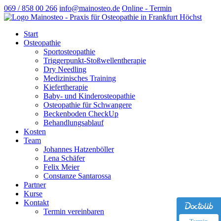
069 / 858 00 266
info@mainosteo.de
Online - Termin
Start
Osteopathie
Sportosteopathie
Triggerpunkt-Stoßwellentherapie
Dry Needling
Medizinisches Training
Kiefertherapie
Baby- und Kinderosteopathie
Osteopathie für Schwangere
Beckenboden CheckUp
Behandlungsablauf
Kosten
Team
Johannes Hatzenböller
Lena Schäfer
Felix Meier
Constanze Santarossa
Partner
Kurse
Kontakt
Termin vereinbaren