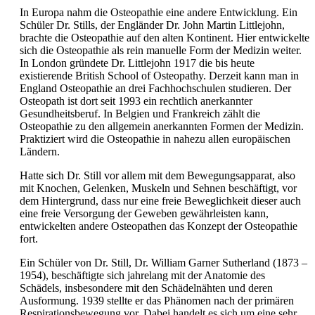
In Europa nahm die Osteopathie eine andere Entwicklung. Ein
Schüler Dr. Stills, der Engländer Dr. John Martin Littlejohn,
brachte die Osteopathie auf den alten Kontinent. Hier entwickelte
sich die Osteopathie als rein manuelle Form der Medizin weiter.
In London gründete Dr. Littlejohn 1917 die bis heute
existierende British School of Osteopathy. Derzeit kann man in
England Osteopathie an drei Fachhochschulen studieren. Der
Osteopath ist dort seit 1993 ein rechtlich anerkannter
Gesundheitsberuf. In Belgien und Frankreich zählt die
Osteopathie zu den allgemein anerkannten Formen der Medizin.
Praktiziert wird die Osteopathie in nahezu allen europäischen
Ländern.
Hatte sich Dr. Still vor allem mit dem Bewegungsapparat, also
mit Knochen, Gelenken, Muskeln und Sehnen beschäftigt, vor
dem Hintergrund, dass nur eine freie Beweglichkeit dieser auch
eine freie Versorgung der Geweben gewährleisten kann,
entwickelten andere Osteopathen das Konzept der Osteopathie
fort.
Ein Schüler von Dr. Still, Dr. William Garner Sutherland (1873 –
1954), beschäftigte sich jahrelang mit der Anatomie des
Schädels, insbesondere mit den Schädelnähten und deren
Ausformung. 1939 stellte er das Phänomen nach der primären
Respirationsbewegung vor. Dabei handelt es sich um eine sehr